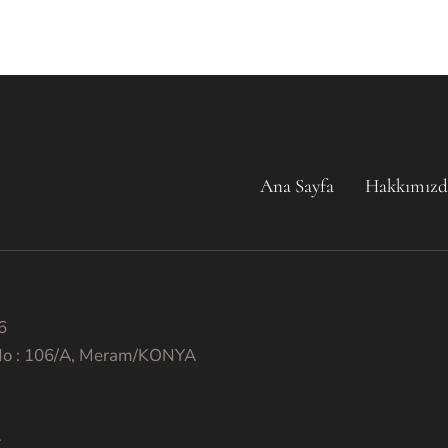
Ana Sayfa
Hakkımızd
6
 No : 106/A, Meram/KONYA
.