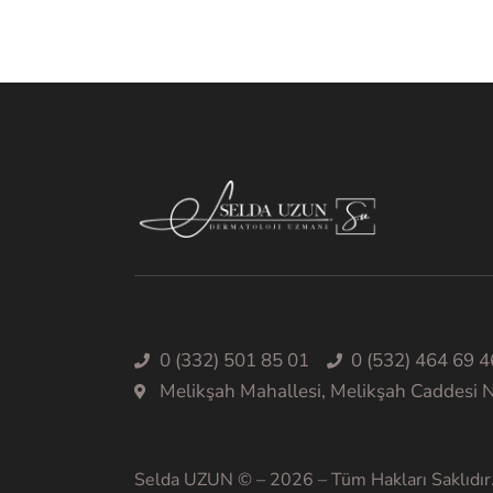
0 (332) 501 85 01
0 (532) 464 69 4
Melikşah Mahallesi, Melikşah Caddesi
Selda UZUN © – 2026 – Tüm Hakları Saklıdır