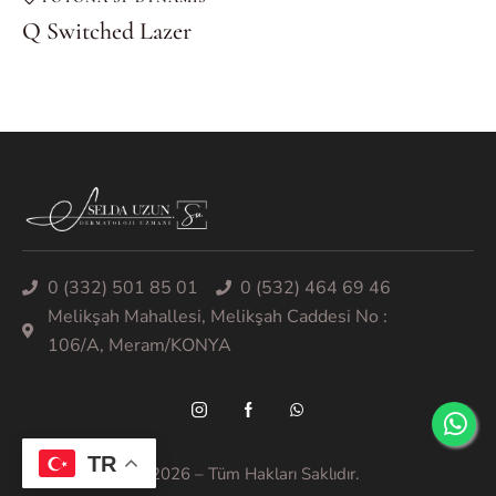
Q Switched Lazer
0 (332) 501 85 01
0 (532) 464 69 46
Melikşah Mahallesi, Melikşah Caddesi No :
106/A, Meram/KONYA
TR
Selda UZUN © – 2026 – Tüm Hakları Saklıdır.