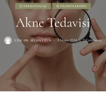
DERMATOLOJI
HIZMETLERIMIZ
Akne Tedavisi
9 Mayıs 2024
0
Comments
UZM. DR. SELDA UZUN