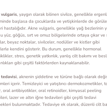
 vulgaris
, yaygın olarak bilinen sivilce, genellikle ergenl
inde başlasa da çocuklarda ve yetişkinlerde de görüle
eri hastalığıdır. Akne vulgaris, genellikle yağ bezlerinin
u yüz, göğüs, sırt ve omuz bölgelerinde ortaya çıkar ve 
lar, beyaz noktalar, sivilceler, nodüller ve kistler gibi
tilerle kendini gösterir. Bu durum, genellikle hormonal
iklikler, stres, genetik yatkınlık, yanlış cilt bakımı ve be
nlıkları gibi çeşitli faktörlerden kaynaklanabilir.
tedavisi
, aknenin şiddetine ve türüne bağlı olarak değ
mleri içerir. Temizleyici ve yatıştırıcı dermokozmetikler, t
r, oral antibiyotikler, oral retinoidler, kimyasal peeling
leri, lazer ve altın iğne tedavileri gibi çeşitli tedavi
ekleri bulunmaktadır. Tedaviye ek olarak, düzenli cilt b