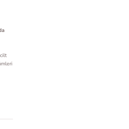
da
cilt
ümleri