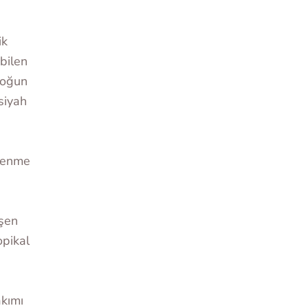
ik
bilen
 yoğun
siyah
slenme
işen
opikal
akımı