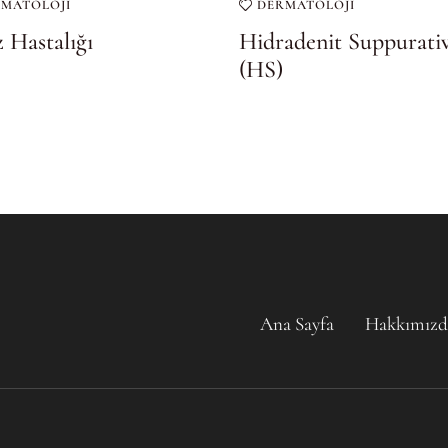
RMATOLOJI
DERMATOLOJI
 Hastalığı
Hidradenit Suppurati
(HS)
Ana Sayfa
Hakkımızd