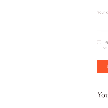
I a
on 
Yo