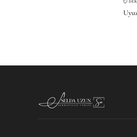
DE
Uyuz