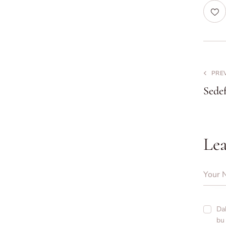
PRE
Sedef
Le
Dah
bu 