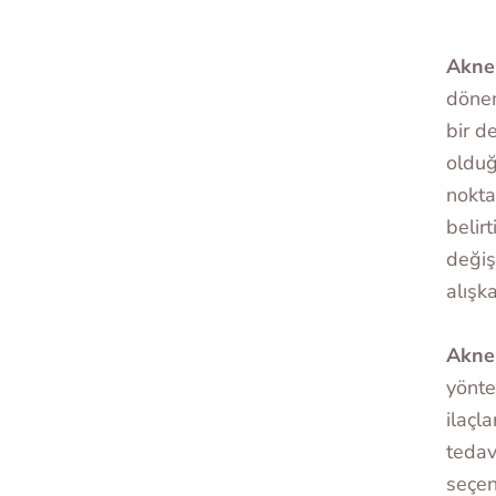
Akne
dönem
bir d
olduğ
nokta
belir
değiş
alışka
Akne 
yönte
ilaçla
tedavi
seçen