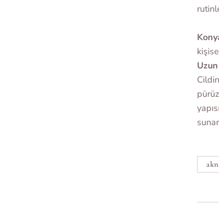
rutin
Konya
kişis
Uzun 
Cildi
pürüz
yapıs
sunar
akn