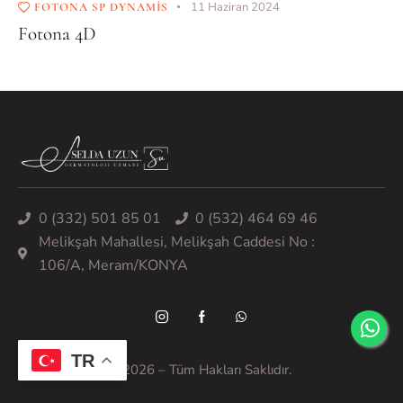
11 Haziran 2024
FOTONA SP DYNAMIS
Fotona 4D
0 (332) 501 85 01
0 (532) 464 69 46
Melikşah Mahallesi, Melikşah Caddesi No :
106/A, Meram/KONYA
TR
Selda UZUN © – 2026 – Tüm Hakları Saklıdır.