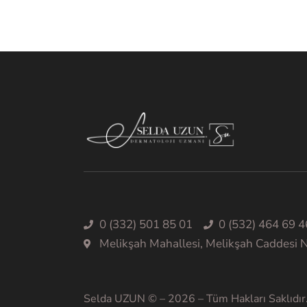
0 (332) 501 85 01
0 (532) 464 69 4
Melikşah Mahallesi, Melikşah Caddesi
Selda UZUN © – 2026 – Tüm Hakları Saklıdır