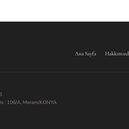
Ana Sayfa
Hakkımızd
6
 No : 106/A, Meram/KONYA
.